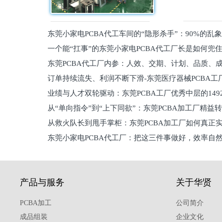
东莞小家电PCBA代工车间的“隐形杀手”：90%的乱
一个能“扛事”的东莞小家电PCBA代工厂长是如何兜
员工
东莞PCBA代工厂内参：人效、交期、计划、品质、
的
订单持续流失、利润不断下滑-东莞医疗器械PCBA工
维锁客法则
业绩与人才双轮驱动：东莞PCBA工厂优秀中层的149
理死穴必须堵住
从“单向指令”到“上下同欲”：东莞PCBA加工厂精益
从救火队长到甩手掌柜：东莞PCBA加工厂如何真正
关键
东莞小家电PCBA代工厂：把这三件事做好，效率自
驱
产品与服务
关于华贤
PCBA加工
公司简介
成品组装
企业文化