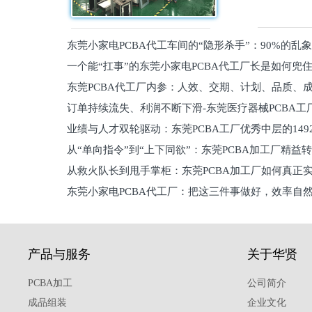
东莞小家电PCBA代工车间的“隐形杀手”：90%的乱
一个能“扛事”的东莞小家电PCBA代工厂长是如何兜
员工
东莞PCBA代工厂内参：人效、交期、计划、品质、
的
订单持续流失、利润不断下滑-东莞医疗器械PCBA工
维锁客法则
业绩与人才双轮驱动：东莞PCBA工厂优秀中层的149
理死穴必须堵住
从“单向指令”到“上下同欲”：东莞PCBA加工厂精益
从救火队长到甩手掌柜：东莞PCBA加工厂如何真正
关键
东莞小家电PCBA代工厂：把这三件事做好，效率自
驱
产品与服务
关于华贤
PCBA加工
公司简介
成品组装
企业文化