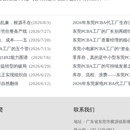
%的乱象，根源不在
(2026/8/3)
2026年东莞PCBA代工厂生
何兜住整条产线
(2026/7/27)
东莞PCBA工厂的厂长别再瞎
留在车间
质、成本——五
(2026/7/20)
东莞PCBA工厂质量经理的核
然来
BA工厂的五个管
(2026/7/13)
东莞小电家PCBA工厂的“资
1492能力图谱
(2026/7/6)
零库存，真的是中小型东莞P
紧？
精益转型的破局
(2026/6/29)
东莞PCBA工厂的可持续发
真正实现组织自
(2026/6/22)
库存、流程、浪费——东莞P
率自然翻倍
(2026/6/12)
2026年东莞家电PCBA代工
贤
联系我们
地址：广东省东莞市横沥镇新塘
杨小姐：183 1249 0811