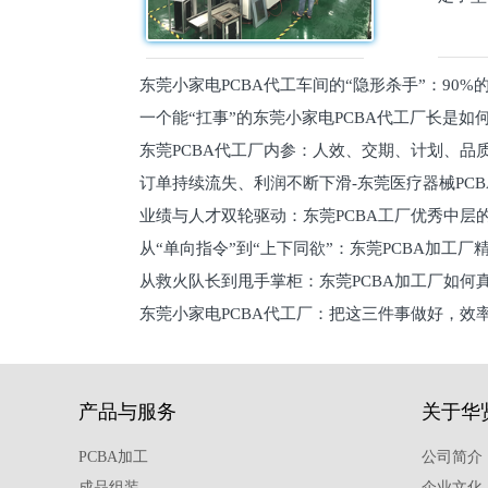
东莞小家电PCBA代工车间的“隐形杀手”：90
一个能“扛事”的东莞小家电PCBA代工厂长是如
员工
东莞PCBA代工厂内参：人效、交期、计划、品
的
订单持续流失、利润不断下滑-东莞医疗器械PC
维锁客法则
业绩与人才双轮驱动：东莞PCBA工厂优秀中层的
理死穴必须堵住
从“单向指令”到“上下同欲”：东莞PCBA加工厂
从救火队长到甩手掌柜：东莞PCBA加工厂如何
关键
东莞小家电PCBA代工厂：把这三件事做好，效
驱
产品与服务
关于华
PCBA加工
公司简介
成品组装
企业文化