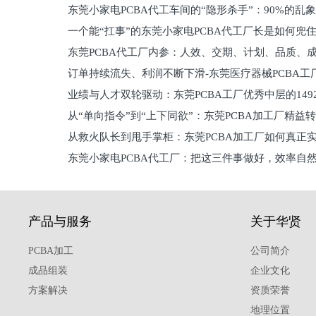
东莞小家电PCBA代工车间的“隐形杀手”：90%的乱
一个能“扛事”的东莞小家电PCBA代工厂长是如何兜
员工
东莞PCBA代工厂内参：人效、交期、计划、品质、
的
订单持续流失、利润不断下滑-东莞医疗器械PCBA工
维锁客法则
业绩与人才双轮驱动：东莞PCBA工厂优秀中层的149
理死穴必须堵住
从“单向指令”到“上下同欲”：东莞PCBA加工厂精益
从救火队长到甩手掌柜：东莞PCBA加工厂如何真正
关键
东莞小家电PCBA代工厂：把这三件事做好，效率自
驱
产品与服务
关于华贤
PCBA加工
公司简介
成品组装
企业文化
方案解决
资质荣誉
地理位置