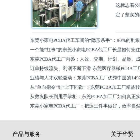
这标志着公
定了坚实的
东莞小家电PCBA代工车间的“隐形杀手”：90%的乱
一个能“扛事”的东莞小家电PCBA代工厂长是如何兜
员工
东莞PCBA代工厂内参：人效、交期、计划、品质、
的
订单持续流失、利润不断下滑-东莞医疗器械PCBA工
维锁客法则
业绩与人才双轮驱动：东莞PCBA工厂优秀中层的149
理死穴必须堵住
从“单向指令”到“上下同欲”：东莞PCBA加工厂精益
从救火队长到甩手掌柜：东莞PCBA加工厂如何真正
关键
东莞小家电PCBA代工厂：把这三件事做好，效率自
驱
产品与服务
关于华贤