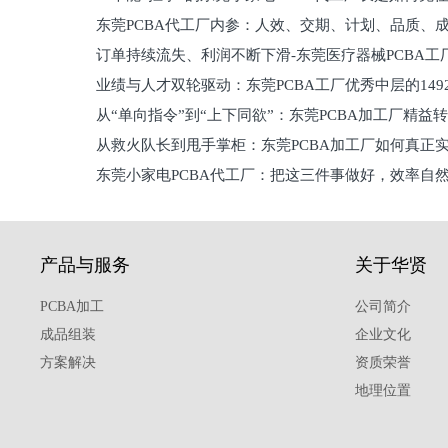
东莞PCBA代工厂内参：人效、交期、计划、品质、
的
订单持续流失、利润不断下滑-东莞医疗器械PCBA工
维锁客法则
业绩与人才双轮驱动：东莞PCBA工厂优秀中层的149
理死穴必须堵住
从“单向指令”到“上下同欲”：东莞PCBA加工厂精益
从救火队长到甩手掌柜：东莞PCBA加工厂如何真正
关键
东莞小家电PCBA代工厂：把这三件事做好，效率自
驱
产品与服务
关于华贤
PCBA加工
公司简介
成品组装
企业文化
方案解决
资质荣誉
地理位置