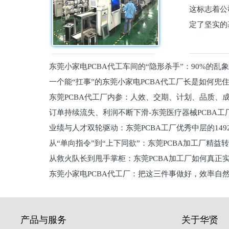
这标志着公
定了坚实的
东莞小家电PCBA代工车间的“隐形杀手”：90%的乱
一个能“扛事”的东莞小家电PCBA代工厂长是如何兜
员工
东莞PCBA代工厂内参：人效、交期、计划、品质、
的
订单持续流失、利润不断下滑-东莞医疗器械PCBA工
维锁客法则
业绩与人才双轮驱动：东莞PCBA工厂优秀中层的149
理死穴必须堵住
从“单向指令”到“上下同欲”：东莞PCBA加工厂精益
从救火队长到甩手掌柜：东莞PCBA加工厂如何真正
关键
东莞小家电PCBA代工厂：把这三件事做好，效率自
驱
产品与服务
关于华贤