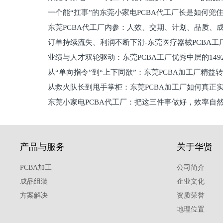
一个能“扛事”的东莞小家电PCBA代工厂长是如何兜
员工
东莞PCBA代工厂内参：人效、交期、计划、品质、
的
订单持续流失、利润不断下滑-东莞医疗器械PCBA工
维锁客法则
业绩与人才双轮驱动：东莞PCBA工厂优秀中层的149
理死穴必须堵住
从“单向指令”到“上下同欲”：东莞PCBA加工厂精益
从救火队长到甩手掌柜：东莞PCBA加工厂如何真正
关键
东莞小家电PCBA代工厂：把这三件事做好，效率自
驱
产品与服务
关于华贤
PCBA加工
公司简介
成品组装
企业文化
方案解决
资质荣誉
地理位置