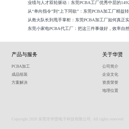
业绩与人才双轮驱动：东莞PCBA工厂优秀中层的149
理死穴必须堵住
从“单向指令”到“上下同欲”：东莞PCBA加工厂精益
从救火队长到甩手掌柜：东莞PCBA加工厂如何真正
关键
东莞小家电PCBA代工厂：把这三件事做好，效率自
驱
产品与服务
关于华贤
PCBA加工
公司简介
成品组装
企业文化
方案解决
资质荣誉
地理位置
Copyright 2020 东莞市华贤电子科技有限公司. All rights reserved