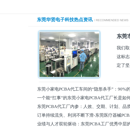
东莞华贤电子科技热点资讯
/ RECOMMENDED NEWS
东莞市
我们取
这标志
定了坚
东莞小家电PCBA代工车间的“隐形杀手”：90
一个能“扛事”的东莞小家电PCBA代工厂长是如
员工
东莞PCBA代工厂内参：人效、交期、计划、品
的
订单持续流失、利润不断下滑-东莞医疗器械PC
维锁客法则
业绩与人才双轮驱动：东莞PCBA工厂优秀中层的
理死穴必须堵住