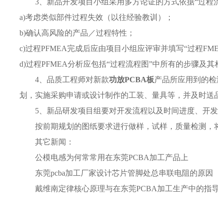
3、新品开发项目小组采用多方论证的方式依据“过程流
a)考虑类似部件过程失效（以往经验教训）；
b)确认高风险的产品／过程特性；
c)过程PFMEA完成后应由项目小组应评审并填写“过程FME
d)过程PFMEA分析应包括“过程流程图”中所有的步骤
4、品质工程师对新款
功放PCBA板
产品所应用到的检
划，实施采购申请或设计制作的工装、量具等，并及时送
5、新品研发项目组要对开发流程以及时间进度、开
按前期规划的图纸要求进行做样，试样，质量检测，
其它新闻：
公模电感为何常常用在东莞PCBA加工产品上
东莞pcba加工厂家设计芯片管脚处总串联电阻的原因
戴维南定律核心原理与在东莞PCBA加工生产中的指