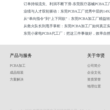
订单持续流失、利润不断下滑-东莞医疗器械PCBA工
维锁客法则
业绩与人才双轮驱动：东莞PCBA工厂优秀中层的149
理死穴必须堵住
从“单向指令”到“上下同欲”：东莞PCBA加工厂精益
从救火队长到甩手掌柜：东莞PCBA加工厂如何真正
关键
东莞小家电PCBA代工厂：把这三件事做好，效率自
驱
产品与服务
关于华贤
PCBA加工
公司简介
成品组装
企业文化
方案解决
资质荣誉
地理位置