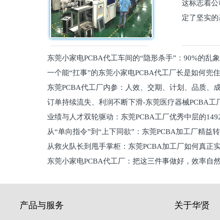
这标志着公
定了坚实的
东莞小家电PCBA代工车间的“隐形杀手”：90%的乱
一个能“扛事”的东莞小家电PCBA代工厂长是如何兜
员工
东莞PCBA代工厂内参：人效、交期、计划、品质、
的
订单持续流失、利润不断下滑-东莞医疗器械PCBA工
维锁客法则
业绩与人才双轮驱动：东莞PCBA工厂优秀中层的149
理死穴必须堵住
从“单向指令”到“上下同欲”：东莞PCBA加工厂精益
从救火队长到甩手掌柜：东莞PCBA加工厂如何真正
关键
东莞小家电PCBA代工厂：把这三件事做好，效率自
驱
产品与服务
关于华贤