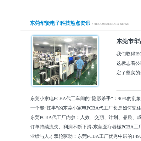
东莞华贤电子科技热点资讯
/ RECOMMENDED NEWS
东莞市华贤
我们取得I
这标志着公
定了坚实的
东莞小家电PCBA代工车间的“隐形杀手”：90%的乱
一个能“扛事”的东莞小家电PCBA代工厂长是如何兜
员工
东莞PCBA代工厂内参：人效、交期、计划、品质、
的
订单持续流失、利润不断下滑-东莞医疗器械PCBA工
维锁客法则
业绩与人才双轮驱动：东莞PCBA工厂优秀中层的149
理死穴必须堵住