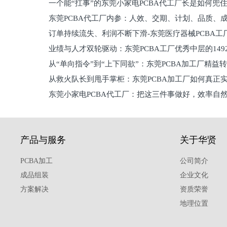
一个能“扛事”的东莞小家电PCBA代工厂长是如何兜
员工
东莞PCBA代工厂内参：人效、交期、计划、品质、
的
订单持续流失、利润不断下滑-东莞医疗器械PCBA工
维锁客法则
业绩与人才双轮驱动：东莞PCBA工厂优秀中层的149
理死穴必须堵住
从“单向指令”到“上下同欲”：东莞PCBA加工厂精益
从救火队长到甩手掌柜：东莞PCBA加工厂如何真正
关键
东莞小家电PCBA代工厂：把这三件事做好，效率自
驱
产品与服务
关于华贤
PCBA加工
公司简介
成品组装
企业文化
方案解决
资质荣誉
地理位置