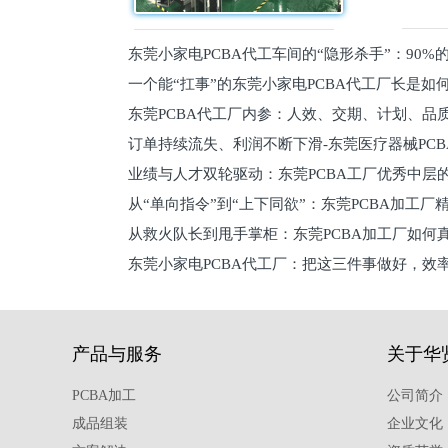
东莞小家电PCBA代工车间的“隐形杀手”：90
一个能“扛事”的东莞小家电PCBA代工厂长是如
员工
东莞PCBA代工厂内参：人效、交期、计划、品
的
订单持续流失、利润不断下滑-东莞医疗器械PC
维锁客法则
业绩与人才双轮驱动：东莞PCBA工厂优秀中层的
理死穴必须堵住
从“单向指令”到“上下同欲”：东莞PCBA加工厂
从救火队长到甩手掌柜：东莞PCBA加工厂如何
关键
东莞小家电PCBA代工厂：把这三件事做好，效
驱
产品与服务
关于华
PCBA加工
公司简介
成品组装
企业文化