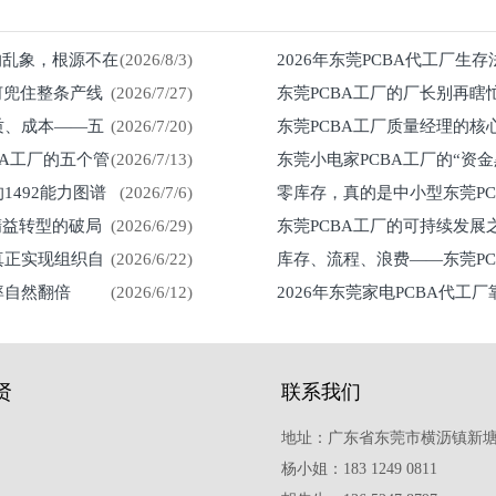
%的乱象，根源不在
(2026/8/3)
2026年东莞PCBA代工厂生
何兜住整条产线
(2026/7/27)
东莞PCBA工厂的厂长别再瞎
留在车间
质、成本——五
(2026/7/20)
东莞PCBA工厂质量经理的核
然来
BA工厂的五个管
(2026/7/13)
东莞小电家PCBA工厂的“资
1492能力图谱
(2026/7/6)
零库存，真的是中小型东莞P
紧？
精益转型的破局
(2026/6/29)
东莞PCBA工厂的可持续发
真正实现组织自
(2026/6/22)
库存、流程、浪费——东莞P
率自然翻倍
(2026/6/12)
2026年东莞家电PCBA代工
贤
联系我们
地址：广东省东莞市横沥镇新塘
杨小姐：183 1249 0811