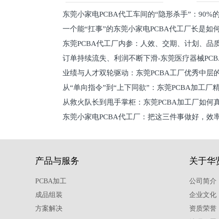
东莞小家电PCBA代工车间的“隐形杀手”：90
一个能“扛事”的东莞小家电PCBA代工厂长是如
员工
东莞PCBA代工厂内参：人效、交期、计划、品
的
订单持续流失、利润不断下滑-东莞医疗器械PC
维锁客法则
业绩与人才双轮驱动：东莞PCBA工厂优秀中层的
理死穴必须堵住
从“单向指令”到“上下同欲”：东莞PCBA加工厂
从救火队长到甩手掌柜：东莞PCBA加工厂如何
关键
东莞小家电PCBA代工厂：把这三件事做好，效
驱
产品与服务
关于华
PCBA加工
公司简介
成品组装
企业文化
方案解决
资质荣誉