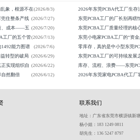
%的乱象，根源不在
(2026/8/3)
2026年东莞PCBA代工厂生
何兜住整条产线
(2026/7/27)
东莞PCBA工厂的厂长别再瞎
留在车间
质、成本——五
(2026/7/20)
东莞PCBA工厂质量经理的核
然来
BA工厂的五个管
(2026/7/13)
东莞小电家PCBA工厂的“资
1492能力图谱
(2026/7/6)
零库存，真的是中小型东莞P
紧？
精益转型的破局
(2026/6/29)
东莞PCBA工厂的可持续发
真正实现组织自
(2026/6/22)
库存、流程、浪费——东莞P
率自然翻倍
(2026/6/12)
2026年东莞家电PCBA代工
贤
联系我们
地址：广东省东莞市横沥镇新塘
杨小姐：183 1249 0811
胡先生：136 5247 8797