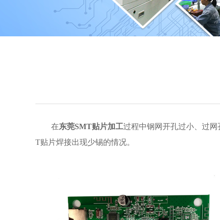
在
东莞SMT贴片加工
过程中钢网开孔过小、过网
T贴片焊接出现少锡的情况。