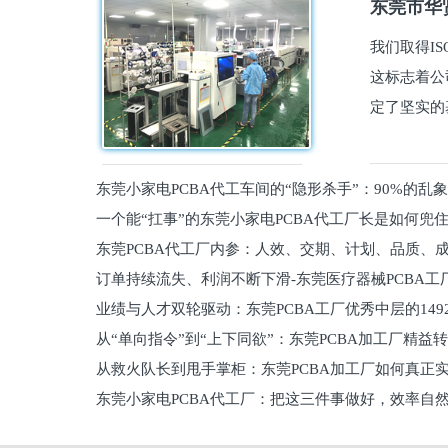
东莞市华贤
我们取得I
这标志着公
定了坚实的
东莞小家电PCBA代工车间的“隐形杀手”：90%的乱
一个能“扛事”的东莞小家电PCBA代工厂长是如何兜
员工
东莞PCBA代工厂内参：人效、交期、计划、品质、
的
订单持续流失、利润不断下滑-东莞医疗器械PCBA工
维锁客法则
业绩与人才双轮驱动：东莞PCBA工厂优秀中层的149
理死穴必须堵住
从“单向指令”到“上下同欲”：东莞PCBA加工厂精益
从救火队长到甩手掌柜：东莞PCBA加工厂如何真正
关键
东莞小家电PCBA代工厂：把这三件事做好，效率自
驱