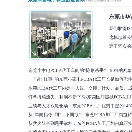
/ RECOMMENDED NEWS
东莞市华贤
我们取得I
这标志着公
定了坚实的
东莞小家电PCBA代工车间的“隐形杀手”：90%的乱
一个能“扛事”的东莞小家电PCBA代工厂长是如何兜
员工
东莞PCBA代工厂内参：人效、交期、计划、品质、
的
订单持续流失、利润不断下滑-东莞医疗器械PCBA工
维锁客法则
业绩与人才双轮驱动：东莞PCBA工厂优秀中层的149
理死穴必须堵住
从“单向指令”到“上下同欲”：东莞PCBA加工厂精益
从救火队长到甩手掌柜：东莞PCBA加工厂如何真正
关键