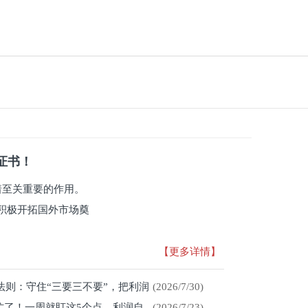
系证书！
有着至关重要的作用。
积极开拓国外市场奠
【更多详情】
存法则：守住“三要三不要”，把利润
(2026/7/30)
忙了！一周就盯这5个点，利润自
(2026/7/23)