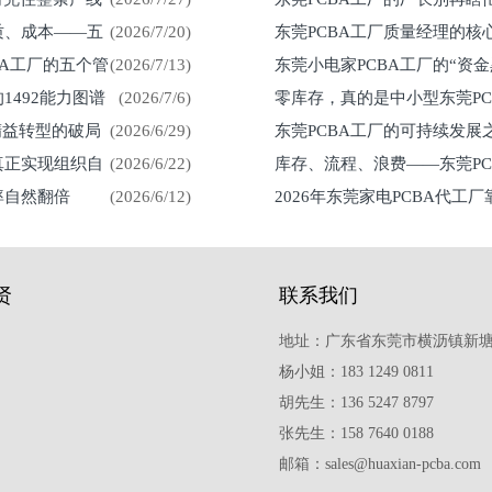
留在车间
质、成本——五
(2026/7/20)
东莞PCBA工厂质量经理的核
然来
BA工厂的五个管
(2026/7/13)
东莞小电家PCBA工厂的“资
1492能力图谱
(2026/7/6)
零库存，真的是中小型东莞P
紧？
精益转型的破局
(2026/6/29)
东莞PCBA工厂的可持续发
真正实现组织自
(2026/6/22)
库存、流程、浪费——东莞P
率自然翻倍
(2026/6/12)
2026年东莞家电PCBA代工
贤
联系我们
地址：广东省东莞市横沥镇新塘
杨小姐：183 1249 0811
胡先生：136 5247 8797
张先生：158 7640 0188
邮箱：sales@huaxian-pcba.com